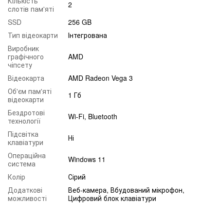
Кількість
2
слотів пам'яті
SSD
256 GB
Тип відеокарти
Інтегрована
Виробник
графічного
AMD
чіпсету
Відеокарта
AMD Radeon Vega 3
Об'єм пам'яті
1 Гб
відеокарти
Бездротові
Wi-Fi, Bluetooth
технології
Підсвітка
Ні
клавіатури
Операційна
Windows 11
система
Колір
Сірий
Додаткові
Веб-камера, Вбудований мікрофон,
можливості
Цифровий блок клавіатури