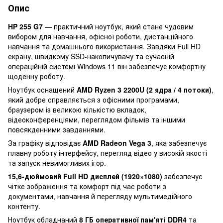
Опис
HP 255 G7
— практичний ноутбук, який стане чудовим
вибором для навчання, офісної роботи, дистанційного
навчання та домашнього використання. Завдяки Full HD
екрану, швидкому SSD-накопичувачу та сучасній
операційній системі Windows 11 він забезпечує комфортну
щоденну роботу.
Ноутбук оснащений
AMD Ryzen 3 2200U (2 ядра / 4 потоки)
,
який добре справляється з офісними програмами,
браузером із великою кількістю вкладок,
відеоконференціями, переглядом фільмів та іншими
повсякденними завданнями.
За графіку відповідає
AMD Radeon Vega 3
, яка забезпечує
плавну роботу інтерфейсу, перегляд відео у високій якості
та запуск невимогливих ігор.
15,6-дюймовий Full HD дисплей (1920×1080)
забезпечує
чітке зображення та комфорт під час роботи з
документами, навчання й перегляду мультимедійного
контенту.
Ноутбук обладнаний
8 ГБ оперативної пам'яті DDR4
та