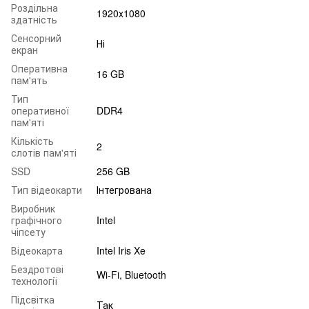
Роздільна
1920x1080
здатність
Сенсорний
Ні
екран
Оперативна
16 GB
пам'ять
Тип
оперативної
DDR4
пам'яті
Кількість
2
слотів пам'яті
SSD
256 GB
Тип відеокарти
Інтегрована
Виробник
графічного
Intel
чіпсету
Відеокарта
Intel Iris Xe
Бездротові
Wi-Fi, Bluetooth
технології
Підсвітка
Так