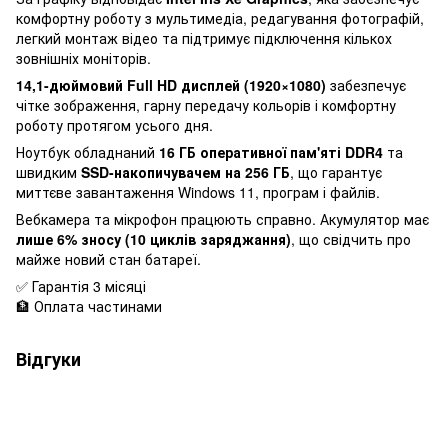
комфортну роботу з мультимедіа, редагування фотографій,
легкий монтаж відео та підтримує підключення кількох
зовнішніх моніторів.
14,1-дюймовий Full HD дисплей (1920×1080)
забезпечує
чітке зображення, гарну передачу кольорів і комфортну
роботу протягом усього дня.
Ноутбук обладнаний
16 ГБ оперативної пам'яті DDR4
та
швидким
SSD-накопичувачем на 256 ГБ
, що гарантує
миттєве завантаження Windows 11, програм і файлів.
Вебкамера та мікрофон працюють справно. Акумулятор має
лише 6% зносу (10 циклів заряджання)
, що свідчить про
майже новий стан батареї.
✅ Гарантія 3 місяці
🏦 Оплата частинами
Відгуки