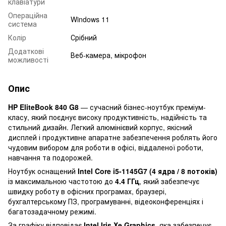
клавіатури
Операційна
Windows 11
система
Колір
Срібний
Додаткові
Веб-камера, мікрофон
можливості
Опис
HP EliteBook 840 G8
— сучасний бізнес-ноутбук преміум-
класу, який поєднує високу продуктивність, надійність та
стильний дизайн. Легкий алюмінієвий корпус, якісний
дисплей і продуктивне апаратне забезпечення роблять його
чудовим вибором для роботи в офісі, віддаленої роботи,
навчання та подорожей.
Ноутбук оснащений
Intel Core i5-1145G7 (4 ядра / 8 потоків)
із максимальною частотою до
4.4 ГГц
, який забезпечує
швидку роботу в офісних програмах, браузері,
бухгалтерському ПЗ, програмуванні, відеоконференціях і
багатозадачному режимі.
За графіку відповідає
Intel Iris Xe Graphics
, яка забезпечує