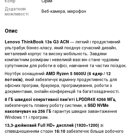
Колір
Сірий
Додаткові
Веб-камера, мікрофон
можливості
Опис
Lenovo ThinkBook 13s G3 ACN
— легкий і продуктивний
ультрабук бізнес-класу, який поєднує сучасний дизайн,
металевий корпус та високу мобільність. Завдяки
компактним розмірам і невеликій вазі він стане чудовим
супутником для роботи в офісі, навчання та частих поїздок.
Ноутбук оснащений
AMD Ryzen 5 5600U (6 ядер / 12
потоків)
, який забезпечує відмінну продуктивність для
офісних програм, браузера, програмування, роботи з
документами, онлайн-конференцій та багатозадачності.
8 ГБ швидкої оперативної пам'яті LPDDR4X 4266 МГц
забезпечують плавну роботу системи, а
SSD NVMe
накопичувач на 256 ГБ
гарантує швидке завантаження
Windows 11 і програм.
13,3-дюймовий Full HD+ дисплей (1920×1200)
зі
співвідношенням сторін
16:10
забезпечує більше робочого