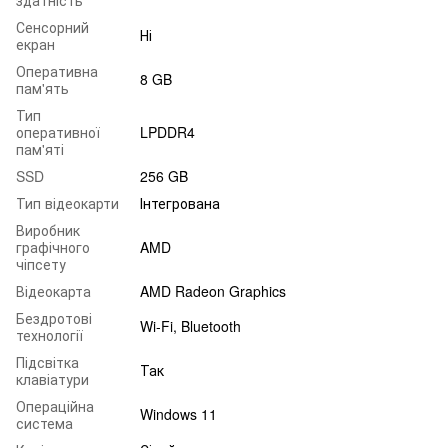
Сенсорний
Ні
екран
Оперативна
8 GB
пам'ять
Тип
оперативної
LPDDR4
пам'яті
SSD
256 GB
Тип відеокарти
Інтегрована
Виробник
графічного
AMD
чіпсету
Відеокарта
AMD Radeon Graphics
Бездротові
Wi-Fi, Bluetooth
технології
Підсвітка
Так
клавіатури
Операційна
Windows 11
система