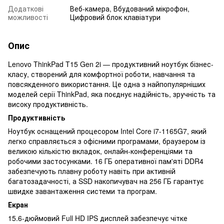
Додаткові
Веб-камера, Вбудований мікрофон,
можливості
Цифровий блок клавіатури
Опис
Lenovo ThinkPad T15 Gen 2i — продуктивний ноутбук бізнес-
класу, створений для комфортної роботи, навчання та
повсякденного використання. Це одна з найпопулярніших
моделей серії ThinkPad, яка поєднує надійність, зручність та
високу продуктивність.
Продуктивність
Ноутбук оснащений процесором Intel Core i7-1165G7, який
легко справляється з офісними програмами, браузером із
великою кількістю вкладок, онлайн-конференціями та
робочими застосунками. 16 ГБ оперативної пам'яті DDR4
забезпечують плавну роботу навіть при активній
багатозадачності, а SSD накопичувач на 256 ГБ гарантує
швидке завантаження системи та програм.
Екран
15.6-дюймовий Full HD IPS дисплей забезпечує чітке