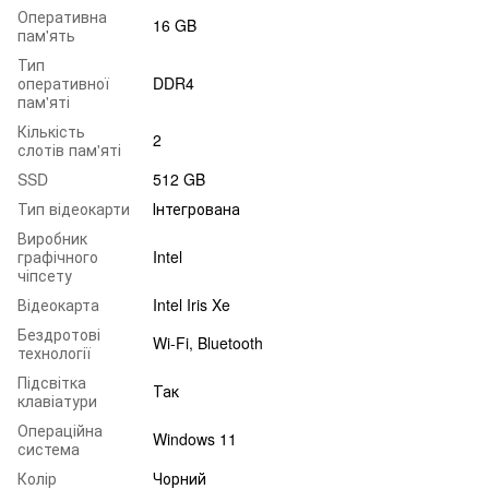
Оперативна
16 GB
пам'ять
Тип
оперативної
DDR4
пам'яті
Кількість
2
слотів пам'яті
SSD
512 GB
Тип відеокарти
Інтегрована
Виробник
графічного
Intel
чіпсету
Відеокарта
Intel Iris Xe
Бездротові
Wi-Fi, Bluetooth
технології
Підсвітка
Так
клавіатури
Операційна
Windows 11
система
Колір
Чорний