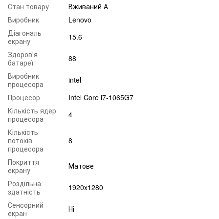
Стан товару
Вживаний А
Виробник
Lenovo
Діагональ
15.6
екрану
Здоров'я
88
батареї
Виробник
intel
процесора
Процесор
Intel Core i7-1065G7
Кількість ядер
4
процесора
Кількість
потоків
8
процесора
Покриття
Матове
екрану
Роздільна
1920x1280
здатність
Сенсорний
Ні
екран