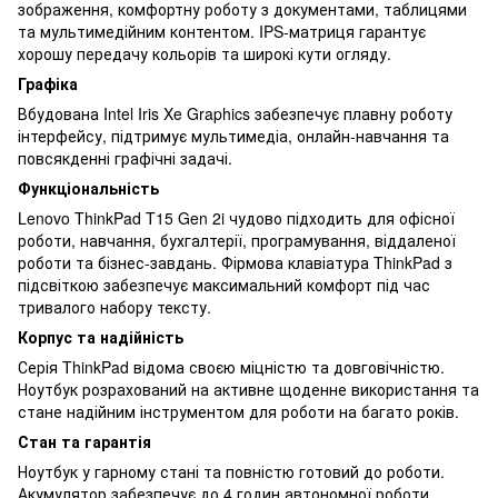
зображення, комфортну роботу з документами, таблицями
та мультимедійним контентом. IPS-матриця гарантує
хорошу передачу кольорів та широкі кути огляду.
Графіка
Вбудована Intel Iris Xe Graphics забезпечує плавну роботу
інтерфейсу, підтримує мультимедіа, онлайн-навчання та
повсякденні графічні задачі.
Функціональність
Lenovo ThinkPad T15 Gen 2i чудово підходить для офісної
роботи, навчання, бухгалтерії, програмування, віддаленої
роботи та бізнес-завдань. Фірмова клавіатура ThinkPad з
підсвіткою забезпечує максимальний комфорт під час
тривалого набору тексту.
Корпус та надійність
Серія ThinkPad відома своєю міцністю та довговічністю.
Ноутбук розрахований на активне щоденне використання та
стане надійним інструментом для роботи на багато років.
Стан та гарантія
Ноутбук у гарному стані та повністю готовий до роботи.
Акумулятор забезпечує до 4 годин автономної роботи