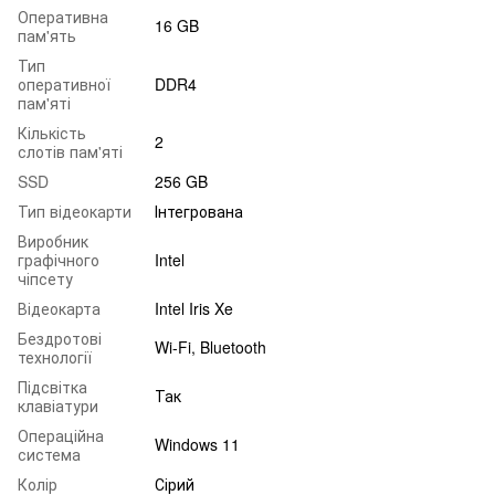
Оперативна
16 GB
пам'ять
Тип
оперативної
DDR4
пам'яті
Кількість
2
слотів пам'яті
SSD
256 GB
Тип відеокарти
Інтегрована
Виробник
графічного
Intel
чіпсету
Відеокарта
Intel Iris Xe
Бездротові
Wi-Fi, Bluetooth
технології
Підсвітка
Так
клавіатури
Операційна
Windows 11
система
Колір
Сірий