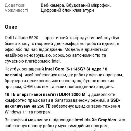
Додаткові
Веб-камера, Вбудований мікрофон,
можливості
Цифровий блок клавіатури
Опис
Dell Latitude 5520 — практичний та продуктивний ноутбук
бізнес-класу, створений для комфортної роботи вдома, в
офісі або під час відряджень. Модель відрізняється
надійною конструкцією, хорошою автономністю та
сучасною платформою Intel.
Ноутбук оснащений
Intel Core i5-1145G7 (4 ядра / 8
потоків)
, який забезпечує швидку роботу офісних програм,
браузера з великою кількістю вкладок, бухгалтерських
програм, CRM-систем та інших повсякденних завдань.
16 ГБ оперативної пам'яті DDR4 3200 МГц
дозволяють
комфортно працювати в багатозадачному режимі, а
SSD-
накопичувач на 256 ГБ
забезпечує швидке завантаження
Windows 11 та програм.
За графічні можливості відповідає
Intel Iris Xe Graphics
, яка
забезпечує плавну роботу мультимедійних програм,