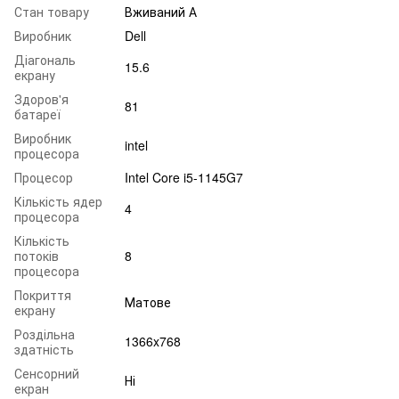
Стан товару
Вживаний А
Виробник
Dell
Діагональ
15.6
екрану
Здоров'я
81
батареї
Виробник
intel
процесора
Процесор
Intel Core i5-1145G7
Кількість ядер
4
процесора
Кількість
потоків
8
процесора
Покриття
Матове
екрану
Роздільна
1366x768
здатність
Сенсорний
Ні
екран