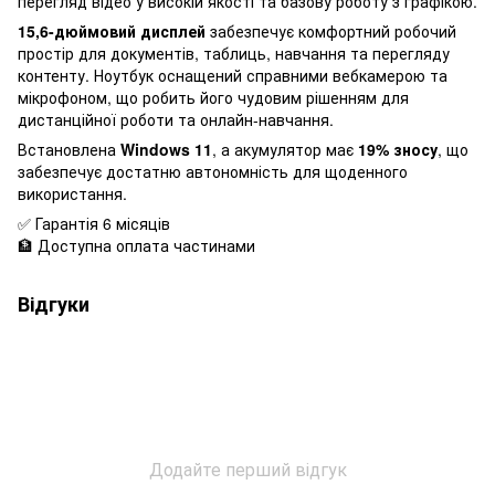
перегляд відео у високій якості та базову роботу з графікою.
15,6-дюймовий дисплей
забезпечує комфортний робочий
простір для документів, таблиць, навчання та перегляду
контенту. Ноутбук оснащений справними вебкамерою та
мікрофоном, що робить його чудовим рішенням для
дистанційної роботи та онлайн-навчання.
Встановлена
Windows 11
, а акумулятор має
19% зносу
, що
забезпечує достатню автономність для щоденного
використання.
✅ Гарантія 6 місяців
🏦 Доступна оплата частинами
Відгуки
Додайте перший відгук